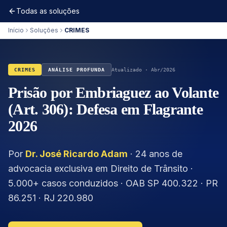
Todas as soluções
Início
Soluções
CRIMES
CRIMES
ANÁLISE PROFUNDA
Atualizado · Abr/2026
Prisão por Embriaguez ao Volante
(Art. 306): Defesa em Flagrante
2026
Por
Dr. José Ricardo Adam
· 24 anos de
advocacia exclusiva em Direito de Trânsito ·
5.000+ casos conduzidos · OAB SP 400.322 · PR
86.251 · RJ 220.980