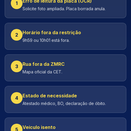
Erro de leitura da placa (OCR)
1
Solicite foto ampliada. Placa borrada anula.
Horário fora da restrição
2
9h59 ou 10h01 está fora.
Rua fora da ZMRC
3
Mapa oficial da CET.
Estado de necessidade
4
Atestado médico, BO, declaração de óbito.
Veículo isento
5