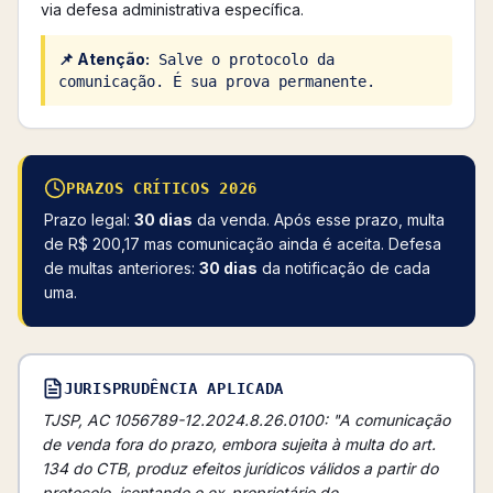
via defesa administrativa específica.
📌 Atenção:
Salve o protocolo da
comunicação. É sua prova permanente.
PRAZOS CRÍTICOS 2026
Prazo legal:
30 dias
da venda. Após esse prazo, multa
de R$ 200,17 mas comunicação ainda é aceita. Defesa
de multas anteriores:
30 dias
da notificação de cada
uma.
JURISPRUDÊNCIA APLICADA
TJSP, AC 1056789-12.2024.8.26.0100: "A comunicação
de venda fora do prazo, embora sujeita à multa do art.
134 do CTB, produz efeitos jurídicos válidos a partir do
protocolo, isentando o ex-proprietário de