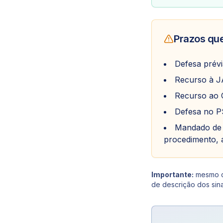
Prazos qu
Defesa prévi
Recurso à JA
Recurso ao C
Defesa no PS
Mandado de 
procedimento, a
Importante:
mesmo co
de descrição dos sin