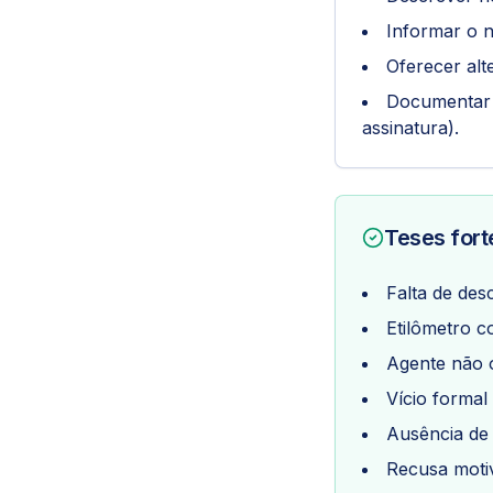
Informar o n
Oferecer alte
Documentar a
assinatura).
Teses for
Falta de des
Etilômetro c
Agente não 
Vício formal
Ausência de 
Recusa moti