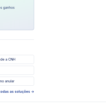
os ganhos
nde a CNH
mo anular
todas as soluções →