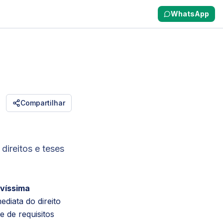
WhatsApp
Compartilhar
ireitos e teses
avíssima
diata do direito
e de requisitos