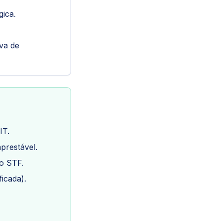
gica.
iva de
IT.
prestável.
o STF.
ficada).