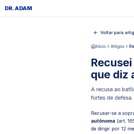
DR. ADAM
Voltar para arti
Início
Artigos
Re
Recusei
que diz 
A recusa ao bafô
fortes de defesa
Recusar-se a sopr
autônoma
(art. 16
de dirigir por 12 m