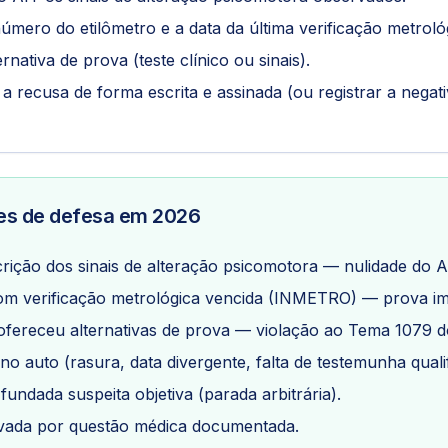
úmero do etilômetro e a data da última verificação metroló
rnativa de prova (teste clínico ou sinais).
 recusa de forma escrita e assinada (ou registrar a negat
tes de defesa em 2026
crição dos sinais de alteração psicomotora — nulidade do A
om verificação metrológica vencida (INMETRO) — prova im
ofereceu alternativas de prova — violação ao Tema 1079 d
 no auto (rasura, data divergente, falta de testemunha quali
fundada suspeita objetiva (parada arbitrária).
vada por questão médica documentada.