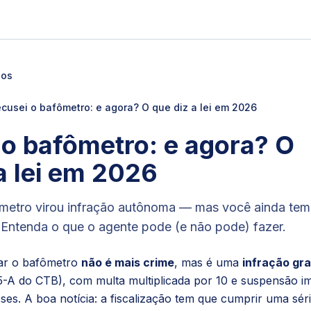
gos
cusei o bafômetro: e agora? O que diz a lei em 2026
 o bafômetro: e agora? O
a lei em 2026
metro virou infração autônoma — mas você ainda tem d
. Entenda o que o agente pode (e não pode) fazer.
ar o bafômetro
não é mais crime
, mas é uma
infração gr
5-A do CTB), com multa multiplicada por 10 e suspensão ime
eses. A boa notícia: a fiscalização tem que cumprir uma séri