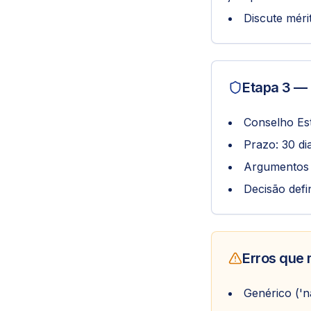
Discute méri
Etapa 3 — 
Conselho Est
Prazo: 30 di
Argumentos n
Decisão defin
Erros que
Genérico ('n