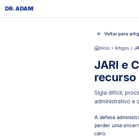
DR. ADAM
Voltar para arti
Início
Artigos
JA
JARI e 
recurso
Sigla difícil, p
administrativo e 
A defesa administr
perder uma encerr
caro.